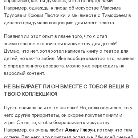
спрашиваю, как ты думаешь, что это перед нами.
Например, однажды я писал об искусстве Максима
Трулова и Ксюши Ласточки, и мы вместе с Тимофеем в
диалоге придумали концепцию для моего текста.
Повлиял ли этот опыт в плане того, что я стал
внимательнее относиться к искусству для детей?
Думаю, что нет, хотя хотел написать книгу о театре для
детей, но как-то забил. Мне вообще кажется, что, начиная
с определенного возраста, можно уже переходить на
взрослый контент.
НЕ ВЫБИРАЕТ ЛИ ОН ВМЕСТЕ С ТОБОЙ ВЕЩИ В
ТВОЮ КОЛЛЕКЦИЮ?
Пусть сначала на что-то накопит! Но, если серьезно, то у
него другие приоритеты, он скорее покупает книги и
игры. Он не то, чтобы безразличен к искусству.
Например, он очень любит
Алину Глазун
, потому что там
котики. Для него это понятная эстетика. Мы всей семьей