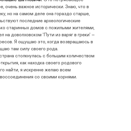
е, очень важное исторически. Знаю, что в
еку, но на самом деле она гораздо старше,
тельствуют последние археологические
ько старинных домов с пожилыми жителями,
л на доволховском 'Пути из варяг в греки' –
ресов. Я ощущаю это, когда возвращаюсь в
ущаю там силу своего рода.
страна столкнулась с большим количеством
ткрытия, как находка своего родового
его найти, я искренне желаю всем
 воссоединения со своими корнями.