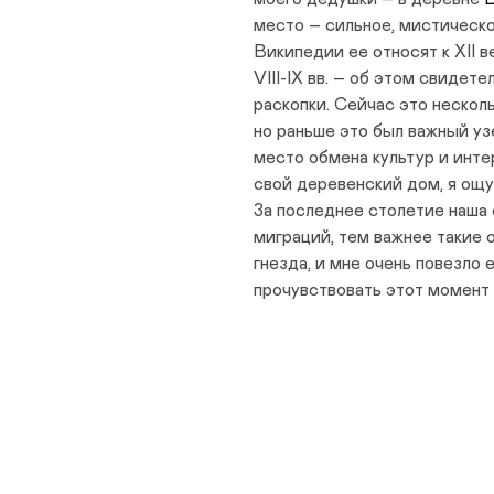
место – сильное, мистическо
Википедии ее относят к XII в
VIII-IX вв. – об этом свиде
раскопки. Сейчас это нескол
но раньше это был важный узе
место обмена культур и инте
свой деревенский дом, я ощ
За последнее столетие наша 
миграций, тем важнее такие о
гнезда, и мне очень повезло 
прочувствовать этот момент