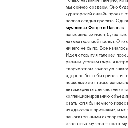
только название галереи, но 
мы сейчас создаем. Оно буде
кураторский онлайн проект, 
первая стадия проекта. Одна
мучениках Флоре и Лавре
на 
написание их имен, буквально 
называться мой проект. Это 
ничего не было. Все началось
Идея открытия галереи посе
разным уголкам мира, я встр
творчеством зачастую знаком
здорово было бы привезти т
несколько лет также занима
антиквариата для частных кл
коллекционированию объедин
стать хотя бы немного извес
нуждаются в признании, и и
взыскательными экспертами, 
известных музеев – поэтому