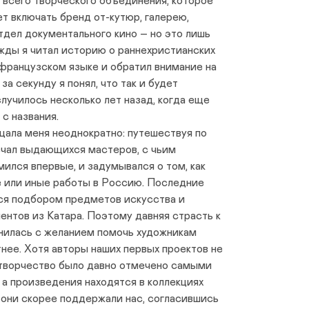
и всего творческого объединения, которое
т включать бренд от-кутюр, галерею,
отдел документального кино – но это лишь
жды я читал историю о раннехристианских
французском языке и обратил внимание на
за секунду я понял, что так и будет
случилось несколько лет назад, когда еще
 с названия.
щала меня неоднократно: путешествуя по
ечал выдающихся мастеров, с чьим
ился впервые, и задумывался о том, как
е или иные работы в Россию. Последние
лся подбором предметов искусства и
иентов из Катара. Поэтому давняя страсть к
илась с желанием помочь художникам
тнее. Хотя авторы наших первых проектов не
х творчество было давно отмечено самыми
а произведения находятся в коллекциях
 они скорее поддержали нас, согласившись