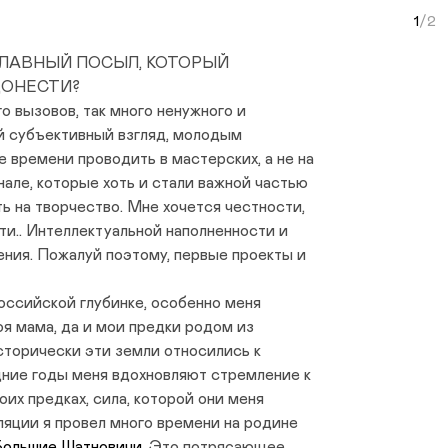
Curr
 ГЛАВНЫЙ ПОСЫЛ, КОТОРЫЙ
ДОНЕСТИ?
о вызовов, так много ненужного и
ый субъективный взгляд, молодым
 времени проводить в мастерских, а не на
нале, которые хоть и стали важной частью
ть на творчество. Мне хочется честности,
ти.. Интеллектуальной наполненности и
ния. Пожалуй поэтому, первые проекты и
российской глубинке, особенно меня
оя мама, да и мои предки родом из
сторически эти земли относились к
ние годы меня вдохновляют стремление к
оих предках, сила, которой они меня
яции я провел много времени на родине
ольшие Шатновичи
. Это потрясающее