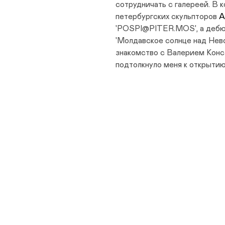
сотрудничать с галереей. В 
петербургских скульпторов
А
'POSPI@PITER.MOS', а дебю
'Молдавское солнце над Нев
знакомство с Валерием Конст
подтолкнуло меня к открытию