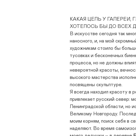
КАКАЯ ЦЕЛЬ У ГАЛЕРЕИ,
ХОТЕЛОСЬ БЫ ДО ВСЕХ 
В искусстве сегодня так мног
наносного, и, на мой скромн
художникам стоило бы больше
тусовках и бесконечных биен
процесса, но не должны влия
невероятной красоты, вечнос
высокого мастерства исполне
посвящены скульптуре.
Я всегда находил красоту в 
привлекает русский север: м
Ленинградской области, но и
Великому Новгороду. Послед
моим корням, поиск себя в св
наделяют. Во время самоизол
моего дедушки – в деревне
Б