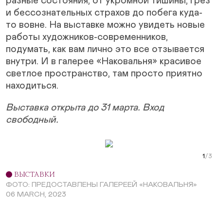
разные состояния, от укромной тишины, грез
и бессознательных страхов до побега куда-
то вовне. На выставке можно увидеть новые
работы художников-современников,
подумать, как вам лично это все отзывается
внутри. И в галерее «Наковальня» красивое
светлое пространство, там просто приятно
находиться.
Выставка открыта до 31 марта. Вход
свободный.
Next Slide
Curr
ВЫСТАВКИ
ФОТО: ПРЕДОСТАВЛЕНЫ ГАЛЕРЕЕЙ «НАКОВАЛЬНЯ»
06 MARCH, 2023