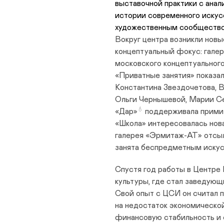
выставочной практики с анал
истории современного искус
художественным сообществ
Вокруг центра возникли новы
концептуальный фокус: галер
московского концептуального
«Приватные занятия» показа
Константина Звездочетова, 
Ольги Чернышевой, Марии Се
💧
«Дар»
поддерживала примит
«Школа» интересовалась нов
галерея «Эрмитаж-АТ» отсыл
занята беспредметным иску
Спустя год работы в Центре
культуры, где стал заведующ
Свой опыт с ЦСИ он считал 
на недостаток экономическо
финансовую стабильность и