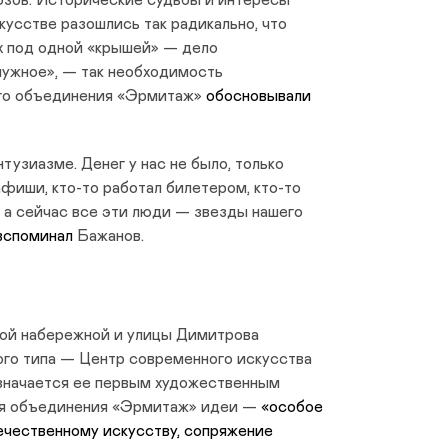
зов. Исторические судьбы и интересы
кусстве разошлись так радикально, что
х под одной «крышей» — дело
нужное», — так необходимость
го объединения «Эрмитаж»
обосновывали
тузиазме. Денег у нас не было, только
афиши, кто-то работал билетером, кто-то
, а сейчас все эти люди — звезды нашего
вспоминал
Бажанов.
ской набережной и улицы Димитрова
ого типа — Центр современного искусства
значается ее первым художественным
ля объединения «Эрмитаж» идеи —
«особое
ечественному искусству, сопряжение