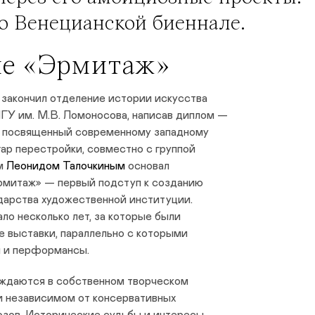
о Венецианской биеннале.
ие «Эрмитаж»
 закончил отделение истории искусства
ГУ им. М.В. Ломоносова, написав диплом —
, посвященный современному западному
згар перестройки, совместно с группой
ом
Леонидом Талочкиным
основал
рмитаж» — первый подступ к созданию
дарства художественной институции.
о несколько лет, за которые были
е выставки, параллельно с которыми
и и перформансы.
ждаются в собственном творческом
и независимом от консервативных