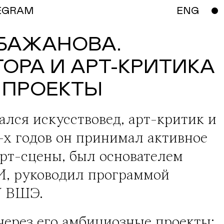
EGRAM
ENG
 БАЖАНОВА.
ОРА И АРТ-КРИТИКА
 ПРОЕКТЫ
чался искусствовед, арт-критик и
-х годов он принимал активное
арт-сцены, был основателем
, руководил программой
НИУ ВШЭ.
ерез его амбициозные проекты: