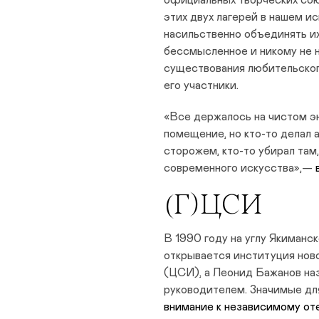
официальных творческих сою
этих двух лагерей в нашем ис
насильственно объединять и
бессмысленное и никому не 
существования любительско
его участники.
«Все держалось на чистом эн
помещение, но кто-то делал 
сторожем, кто-то убирал там
современного искусства»,—
(Г)ЦСИ
В 1990 году на углу Якиман
открывается институция нов
(ЦСИ), а Леонид Бажанов на
руководителем. Значимые д
внимание к независимому от