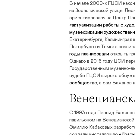
В начале 2000-х ГЦСИ након
на Зоологической улице. Лео
ориентировался на Центр По
«актуализации работы с худо
музеефикации художественн
Екатеринбурге, Калининграде
Петербурге и Томске появил
годы планировали
открыть гр
Однако в 2016 году ЦСИ пер
Государственным музейно-в
судьбе ГЦСИ широко обсужд
сообществе
, а сам Бажанов
Венецианск
С 1993 года Леонид Бажанов 
павильоном на Венецианской 
Эмилию Кабаковых разработа
создали инсталляцию
«Красн