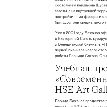
состоянием павильона Щусева
газеты, а на внутренней тер
постройки — из фанеры и с 
был удостоен специального 
Уже в 2001 году Бажанов оф
с Екатериной Деготь курируе
й Венецианской биеннале.
«П
первой биеннале нового стол
работы Леонида Сокова, Оль
Учебная пр
«Современн
HSE Art Ga
Леонид Бажанов продолжал р
сцены — в 2017 году он ста