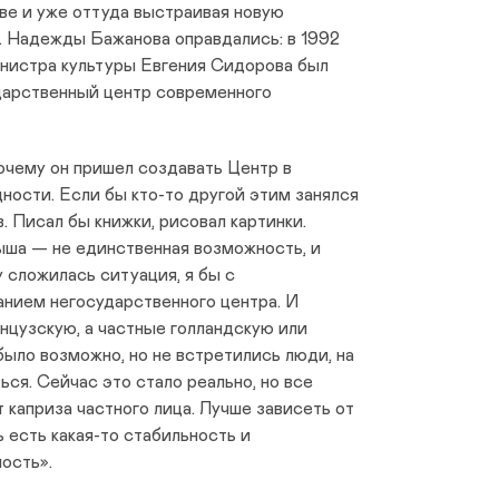
ве и уже оттуда выстраивая новую
 Надежды Бажанова оправдались: в 1992
инистра культуры Евгения Сидорова был
арственный центр современного
почему он пришел создавать Центр в
ости. Если бы кто-то другой этим занялся
в. Писал бы книжки, рисовал картинки.
ыша — не единственная возможность, и
у сложилась ситуация, я бы с
анием негосударственного центра. И
нцузскую, а частные голландскую или
было возможно, но не встретились люди, на
ся. Сейчас это стало реально, но все
т каприза частного лица. Лучше зависеть от
ь есть какая-то стабильность и
ость».