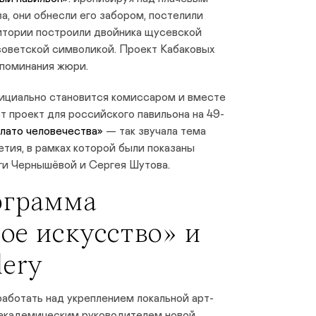
, они обнесли его забором, постелили
ритории построили двойника щусевской
советской символикой. Проект Кабаковых
упоминания жюри.
ициально становится комиссаром и вместе
т проект для российского павильона на 49-
лато человечества»
— так звучала тема
етия, в рамках которой были показаны
ги Чернышёвой и Сергея Шутова.
ограмма
ое искусство» и
llery
аботать над укреплением локальной арт-
л академическим руководителем новой