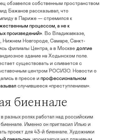
ец обзавелся собственным пространством
нид Бажанов рассказывал, что
мпиду в Париже — стремился к
жественным процессом, а не к
ых произведений»
. Во Владикавказе,
, Нижнем Новгороде, Самаре, Санкт-
ись филиалы Центра, а в Москве
долгие
андиозное здание на Ходынском поле.
естает существовать и сливается с
ыставочным центром РОСИЗО. Новости о
ались в прессе и
профессиональном
называл
случившееся «преступлением».
ая биеннале
в разных ролях работал над российским
биеннале. Именно он пригласил Илью и
ть проект для 43-й биеннале. Художники
ый павильон»
: иронизируя над плачевым