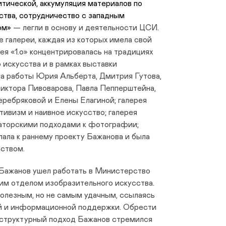
итической, аккумуляция материалов по
ства, сотрудничество с западным
ом»
— легли в основу и деятельности ЦСИ.
е галереи, каждая из которых имела свой
ея «1.o» концентрировалась на традициях
 искусства и в рамках выставки
ла работы Юрия Альберта, Дмитрия Гутова,
Виктора Пивоварова, Павла Пепперштейна,
ребряковой и Елены Елагиной; галерея
ивизм и наивное искусство; галерея
аторскими подходами к фотографии;
ала к раннему проекту Бажанова и была
сством.
 Бажанов ушел работать в Министерство
им отделом изобразительного искусства.
полезным, но не самым удачным, ссылаясь
й и информационной поддержки. Обрести
 структурный подход Бажанов стремился