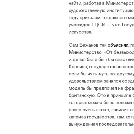
найти, работая в Министерст
художественную институцию.
году приказом тогдашнего м
учрежден ГЦСИ — уже Госуд
искусства.
Сам Бажанов так
объяснял
, 
Министерство: «От безвыходн
и делал бы, я был бы счастли
Конечно, государственная кр
если бы чуть-чуть по-другом
удовольствием занялся созд
модель бы предпочел не фра
британскую. Это в принципе 
которых можно было положить
равно очень шатко, зависит о
каприза государства, там хот
вынужденная последовательн