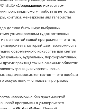
 НИУ ВШЭ
«Современное искусство»
.
ики программы смогут работать не только
торы, критики, менеджеры или галеристы.
оде должно быть шире выбранных
ваться узкими рамками художественных
 из ценностей нашей программы — это то,
х университета, который дает возможность
тацию современного искусства для снятия
 (визуальных, аудиальных, перформативных,
 других практик) так и в смежных областях
олевать границы и черпать новые
ных академических контактов — это вообще
го искусства», —
описывал
программу
сства невозможно без практической
ле новой программы в университете
лерея —
HSE Art Gallery
. Первый