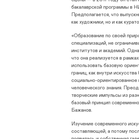
бакалаврской программы в
Предполагается, что выпускн
как художники, но и как кура
«Образование по своей прир
специализаций, не ограничи
институтов и академий. Одна
что она реализуется в рамка
использовать базовую ориен
границ, как внутри искусства
социально-ориентированное и
человеческого знания. Преод
творческие импульсы из раз
базовый принцип современно
Бажанов.
Изучение современного иску
составляющей, а потому пос
появилась и собственная га