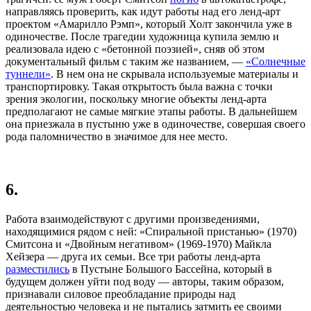
направляясь проверить, как идут работы над его ленд-арт
проектом «Амарилло Рэмп», который Холт закончила уже в
одиночестве. После трагедии художница купила землю и
реализовала идею с «бетонной поэзией», сняв об этом
документальный фильм с таким же названием, —
«Солнечные
туннели»
. В нем она не скрывала используемые материалы и
транспортировку. Такая открытость была важна с точки
зрения экологии, поскольку многие объекты ленд-арта
предполагают не самые мягкие этапы работы. В дальнейшем
она приезжала в пустыню уже в одиночестве, совершая своего
рода паломничество в значимое для нее место.
6.
Работа взаимодействуют с другими произведениями,
находящимися рядом с ней: «Спиральной пристанью» (1970)
Смитсона и «Двойным негативом» (1969-1970) Майкла
Хейзера — друга их семьи. Все три работы ленд-арта
разместились
в Пустыне Большого Бассейна, который в
будущем должен уйти под воду — авторы, таким образом,
признавали силовое преобладание природы над
деятельностью человека и не пытались затмить ее своими