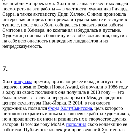
масштабными проектами. Холт приглашала известных людей
посмотреть на эти работы — в частности, художника Ричарда
Серра, а также активистку Диди Халлек. С ними произошла
интересная история: они приехали туда на закате и заснули в
туннеле, после чего Холт собиралась показать всем работы
Смитсона и Хейзера, но компания заблудилась в пустыне.
Художница попала в больницу из-за обезвоживания, ощутив
на себе всю опасность природных ландшафтов и их
непредсказуемость.
7.
Холт
получала
премии, признающие ее вклад в искусство:
первую, премию Design Honor Award, ей вручили в 1986 году,
а одну из своих последних она получила в 2013 году — это
была премия за заслуги перед жанром от Международного
центра скульптуры Нью-Йорка. В 2014, в год смерти
художницы, появился
Фонд Холт/Смитсона
, цель которого —
не только сохранить и показать ключевые работы художников,
но и продвигать их идеи и развивать их в творчестве других
авторов. В том же году MoMА
пополнил
свою коллекцию ее
работами. Публичные коллекции произведений Холт есть в