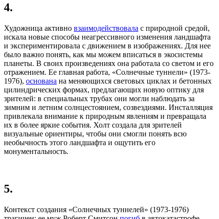
4.
Художница активно
взаимодействовала
с природной средой,
искала новые способы неагрессивного изменения ландшафта
и экспериментировала с движением в изображениях. Для нее
было важно понять, как мы можем вписаться в экосистемы
планеты. В своих произведениях она работала со светом и его
отражением. Ее главная работа, «Солнечные туннели» (1973-
1976),
основана
на меняющихся световых циклах и бетонных
цилиндрических формах, предлагающих новую оптику для
зрителей: в специальных трубах они могли наблюдать за
зимним и летним солнцестоянием, созвездиями. Инсталляция
привлекала внимание к природным явлениям и превращала
их в более яркие события. Холт создала для зрителей
визуальные ориентиры, чтобы они смогли понять всю
необычность этого ландшафта и ощутить его
монументальность.
5.
Контекст создания «Солнечных туннелей» (1973-1976)
трагичен: ее муж Роберт Смитсон
погиб
в автокатастрофе,