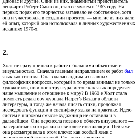
Джонас и другие. Один из них, знаменитый представитель
ленд-арта Роберт Смитсон, стал ее мужем в 1963 году. На
первых порах его творчество затмевало ее собственное, хотя
она и участвовала в создании проектов — многие из них дали
ей опыт, который она использовала в личных художественных
исканиях 1970-х.
2.
Холт не сразу пришла к работе с большими объектами и
визуальностью. Сначала главным направлением ее работ
был
язык как система. Она задалась одним из главных
философских вопросов, который в то время занимал не только
художников, но и постструктуралистов: как язык определяет
наше мышление и отношение к миру? В 1960-е Холт стала
помогать редактору журнала Harper’s Bazaar в области
литературы, и тогда же начала писать стихи, продолжая
исследовать функции и специфику языка на практике. Идею
систем в широком смысле художница не оставила и в
дальнейшем. Она перенесла поэзию в область визуального —
на серийные фотографии и световые инсталляции. Пейзажи
она рассматривала в этом ключе: как особый язык с
неповторимой структурой. Она делала акцент на