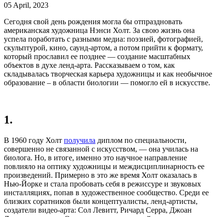
05 April, 2023
Сегодня свой день рождения могла бы отпраздновать
американская художница Нэнси Холт. За свою жизнь она
успела поработать с разными медиа: поэзией, фотографией,
скульптурой, кино, саунд-артом, а потом прийти к формату,
который прославил ее позднее — создание масштабных
объектов в духе ленд-арта. Рассказываем о том, как
складывалась творческая карьера художницы и как необычное
образование – в области биологии — помогло ей в искусстве.
1.
В 1960 году Холт
получила
диплом по специальности,
совершенно не связанной с искусством, — она училась на
биолога. Но, в итоге, именно это научное направление
повлияло на оптику художницы и междисциплинарность ее
произведений. Примерно в это же время Холт оказалась в
Нью-Йорке и стала пробовать себя в режиссуре и звуковых
инсталляциях, попав в художественное сообщество. Среди ее
близких соратников были концептуалисты, ленд-артисты,
создатели видео-арта: Сол Левитт, Ричард Серра, Джоан