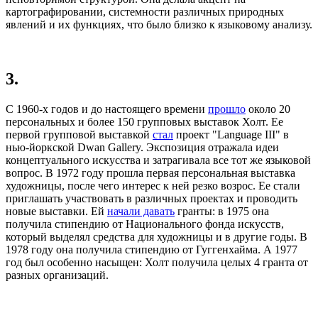
картографировании, системности различных природных
явлений и их функциях, что было близко к языковому анализу.
3.
С 1960-х годов и до настоящего времени
прошло
около 20
персональных и более 150 групповых выставок Холт. Ее
первой групповой выставкой
стал
проект "Language III" в
нью-йоркской Dwan Gallery. Экспозиция отражала идеи
концептуального искусства и затрагивала все тот же языковой
вопрос. В 1972 году прошла первая персональная выставка
художницы, после чего интерес к ней резко возрос. Ее стали
приглашать участвовать в различных проектах и проводить
новые выставки. Ей
начали давать
гранты: в 1975 она
получила стипендию от Национального фонда искусств,
который выделял средства для художницы и в другие годы. В
1978 году она получила стипендию от Гуггенхайма. А 1977
год был особенно насыщен: Холт получила целых 4 гранта от
разных организаций.