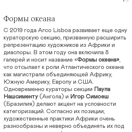
Stan
Stan
Curr
Sta
Формы океана
С 2019 года Arco Lisboa развивает еще одну
кураторскую секцию, призванную расширить
репрезентацию художников из Африки и
диаспоры. В этом году она включила 8
галерей и носит название «
Формы океана»
,
что отсылает к роли Атлантического океана
как магистрали объединяющей Африку,
Южную Америку, Европу и США.
Одновременно кураторы секции
Паула
Нашсименту
(Ангола) и
Игор Симоеш
(Бразилия) делают акцент на условности
категоризаций. Согласно их позиции,
художественные практики Африки очень
разнообразны и неверно объединять их под