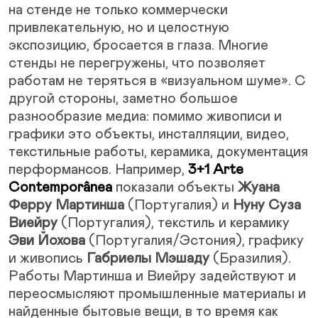
на стенде не только коммерчески
привлекательную, но и целостную
экспозицию, бросается в глаза. Многие
стенды не перегружены, что позволяет
работам не теряться в «визуальном шуме». С
другой стороны, заметно большое
разнообразие медиа: помимо живописи и
графики это объекты, инсталляции, видео,
текстильные работы, керамика, документация
перформансов. Например,
3+1 Arte
Contemporânea
показали объекты
Жуана
Ферру Мартинша
(Португалия) и
Нуну Суза
Виейру
(Португалия), текстиль и керамику
Эви Йохова
(Португалия/Эстония), графику
и живопись
Габриелы Мэшаду
(Бразилия).
Работы Мартинша и Виейру задействуют и
переосмысляют промышленные материалы и
найденные бытовые вещи, в то время как