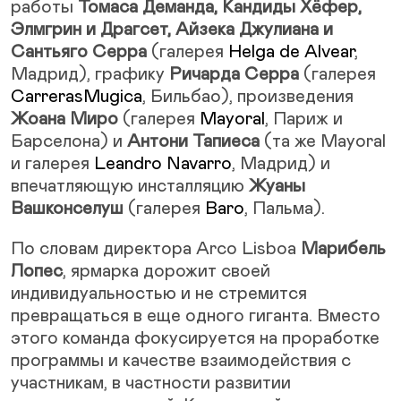
работы
Томаса Деманда, Кандиды Хёфер,
Элмгрин и Драгсет, Айзека Джулиана и
Сантьяго Серра
(галерея
Helga de Alvear
,
Мадрид), графику
Ричарда Серра
(галерея
CarrerasMugica
, Бильбао), произведения
Жоана Миро
(галерея
Mayoral
, Париж и
Барселона) и
Антони Тапиеса
(та же Mayoral
и галерея
Leandro Navarro
, Мадрид) и
впечатляющую инсталляцию
Жуаны
Вашконселуш
(галерея
Baro
, Пальма).
По словам директора Arco Lisboa
Марибель
Лопес
, ярмарка дорожит своей
индивидуальностью и не стремится
превращаться в еще одного гиганта. Вместо
этого команда фокусируется на проработке
программы и качестве взаимодействия с
участникам, в частности развитии