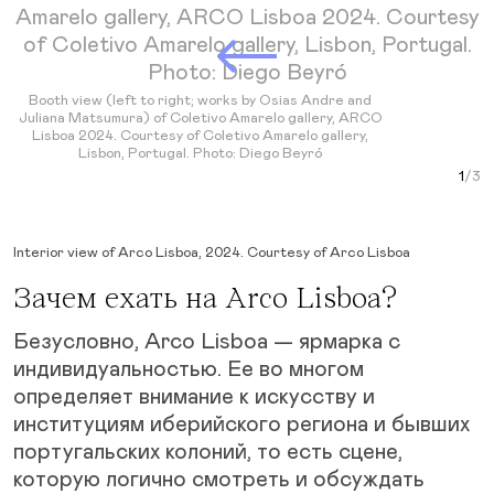
Next Slide
Booth view (left to right; works by Osias Andre and
Juliana Matsumura) of Coletivo Amarelo gallery, ARCO
Lisboa 2024. Courtesy of Coletivo Amarelo gallery,
Lisbon, Portugal. Photo: Diego Beyró
Curr
Interior view of Arco Lisboa, 2024. Courtesy of Arco Lisboa
Зачем ехать на Arco Lisboa?
Безусловно, Arco Lisboa — ярмарка с
индивидуальностью. Ее во многом
определяет внимание к искусству и
институциям иберийского региона и бывших
португальских колоний, то есть сцене,
которую логично смотреть и обсуждать