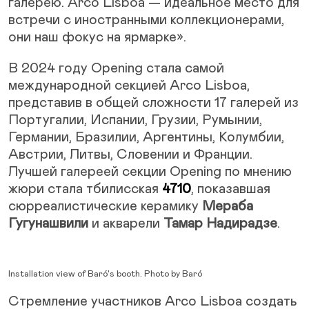
галерею. Arco Lisboa — идеальное место для
встречи с иностранными коллекционерами,
они наш фокус на ярмарке».
В 2024 году Opening стала самой
международной секцией Arco Lisboa,
представив в общей сложности 17 галерей из
Португалии, Испании, Грузии, Румынии,
Германии, Бразилии, Аргентины, Колумбии,
Австрии, Литвы, Словении и Франции.
Лучшей галереей секции Opening по мнению
жюри стала тбилисская
4710
, показавшая
сюрреалистические керамику
Мераба
Гугунашвили
и акварели
Тамар Надирадзе
.
Installation view of Baró's booth. Photo by Baró
Стремление участников Arco Lisboa создать