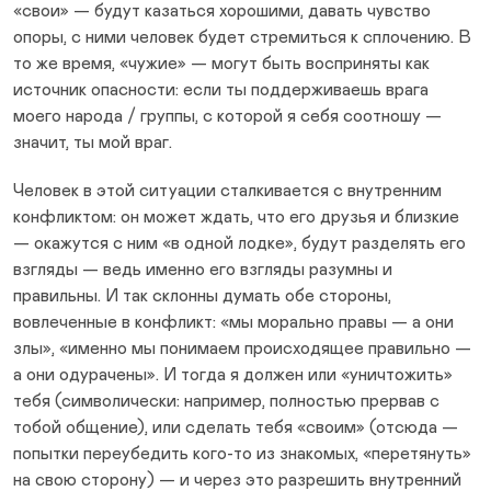
«свои» — будут казаться хорошими, давать чувство
опоры, с ними человек будет стремиться к сплочению. В
то же время, «чужие» — могут быть восприняты как
источник опасности: если ты поддерживаешь врага
моего народа / группы, с которой я себя соотношу —
значит, ты мой враг.
Человек в этой ситуации сталкивается с внутренним
конфликтом: он может ждать, что его друзья и близкие
— окажутся с ним «в одной лодке», будут разделять его
взгляды — ведь именно его взгляды разумны и
правильны. И так склонны думать обе стороны,
вовлеченные в конфликт: «мы морально правы — а они
злы», «именно мы понимаем происходящее правильно —
а они одурачены». И тогда я должен или «уничтожить»
тебя (символически: например, полностью прервав с
тобой общение), или сделать тебя «своим» (отсюда —
попытки переубедить кого-то из знакомых, «перетянуть»
на свою сторону) — и через это разрешить внутренний