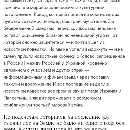
вспышки ВИЧ / СПИДа в 70-е — 80-е годы, ставшей в
том числе и мировоззренческим, и культурным
потрясением. Ковид, который посеял во многих людях
чувство уязвимости перед быстрой, мучительной и
безвременной смертью, перед хрупкостью человека,
оставил ощущение близкой, но невидимой угрозы, от
которой сложно защититься — и почти ушел из
новостной повестки. Но мы не успели выдохнуть — и на
смену пришли новостные хроники о (слово, запрещенное
в России) между Россией и Украиной, косвенно
связанном с участием и других стран —
информационным и финансовым, через поставку
техники и вооружений. И вот последние недели в
новостной повестке все громче звучит тема Израиля и
Палестины, а люди переживают о возможном
приближении третьей мировой войны.
По подсчетам историков, за последние 3,5
тысячи лет на Земле не было ни одного года без
войн. А сумма дней мира за это же время