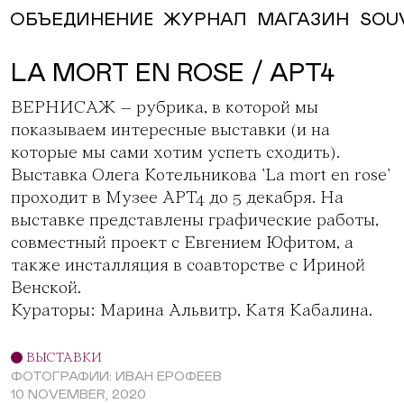
ЖУРНАЛ
МАГАЗИН
SOU
ОБЪЕДИНЕНИЕ
LA MORT EN ROSE / АРТ4
ВЕРНИСАЖ – рубрика, в которой мы
показываем интересные выставки (и на
которые мы сами хотим успеть сходить).
Выставка Олега Котельникова 'La mort en rose'
проходит в
Музее АРТ4
до 5 декабря. На
выставке представлены графические работы,
совместный проект с Евгением Юфитом, а
также инсталляция в соавторстве с Ириной
Венской.
Кураторы: Марина Альвитр, Катя Кабалина.
ВЫСТАВКИ
ФОТОГРАФИИ: ИВАН ЕРОФЕЕВ
10 NOVEMBER, 2020