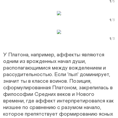
Curr
Next Slide
Curr
Next Slide
Curr
У Платона, например, аффекты являются
одним из врожденных начал души,
располагающимися между вожделением и
рассудительностью. Если 'пыл' доминирует,
значит ты в классе воинов. Позиция,
сформулированная Платоном, закрепилась в
философии Средних веков и Нового
времени, где аффект интерпретировался как
низшее по сравнению с разумом начало,
которое препятствует формированию ясных