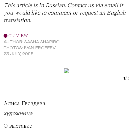
This article is in Russian. Contact us via
email
if
you would like to comment or request an English
translation.
ON VIEW
AUTHOR: SASHA SHAPIRO
PHOTOS: IVAN EROFEEV
23 JULY, 2025
Next Slide
Curr
Алиса Гвоздева
художница
О выставке