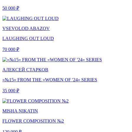
50 000 ₽
VSEVOLOD ABAZOV
LAUGHING OUT LOUD
70 000 ₽
АЛЕКСЕЙ СТАРКОВ
«№15» FROM THE «WOMEN OF '24» SERIES
35 000 ₽
MISHA NIKATIN
FLOWER COMPOSITION №2
120 000 ₽