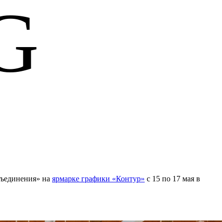
G
бъединения» на
ярмарке графики «Контур»
с 15 по 17 мая в