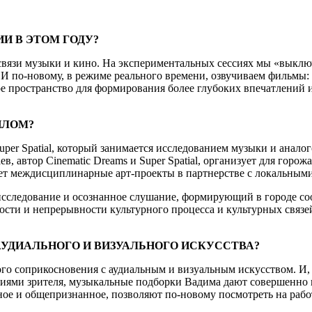
И В ЭТОМ ГОДУ?
й связи музыки и кино. На экспериментальных сессиях мы «вык
 И по-новому, в режиме реального времени, озвучиваем фильмы:
ое пространство для формирования более глубоких впечатлений 
ИЛОМ?
uper Spatial, который занимается исследованием музыки и анало
в, автор Cinematic Dreams и Super Spatial, организует для гор
ает междисциплинарные арт-проекты в партнерстве с локальным
сследование и осознанное слушание, формирующий в городе со
ности и непрерывности культурного процесса и культурных связе
 АУДИАЛЬНОГО И ВИЗУАЛЬНОГО ИСКУССТВА?
ого соприкосновения с аудиальным и визуальным искусством. И,
ями зрителя, музыкальные подборки Вадима дают совершенно н
ое и общепризнанное, позволяют по-новому посмотреть на рабо