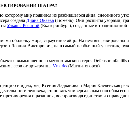
ОЕКТИРОВАНИИ ШАТРА?
о которому мир появился из разбившегося яйца, снесенного ут
сера создала
Диана Окаева
(Тюмень). Они расшиты узорами, тр
кты
Ульяны Розиной
(Екатеринбург), созданные в традиционной 
ениями оболочку мира, страусиное яйцо. На нем выгравированы
урзин Леонид Викторович, наш самый необычный участник, руко
бъекты: вымышленного месопотамского героя Defensor infantilis
ьских лесов от арт-группы
Vmarks
(Магнитогорск).
нцепцию и идею, мы, Ксения Ладванова и Мария Клевенская раз
ы деятельности человека, становясь универсальным способом его
 противоречия и различия, воспроизводя единство и справедли