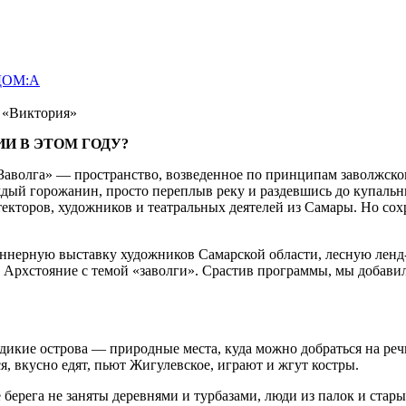
 ДОМ:А
и «Виктория»
И В ЭТОМ ГОДУ?
Заволга» — пространство, возведенное по принципам заволжско
ждый горожанин, просто переплыв реку и раздевшись до купальн
итекторов, художников и театральных деятелей из Самары. Но с
нерную выставку художников Самарской области, лесную ленд-а
Архстояние с темой «заволги». Срастив программы, мы добави
дикие острова — природные места, куда можно добраться на реч
, вкусно едят, пьют Жигулевское, играют и жгут костры.
берега не заняты деревнями и турбазами, люди из палок и стары