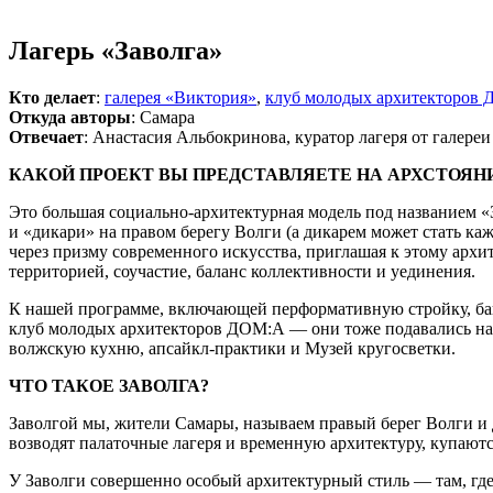
Лагерь «Заволга»
Кто делает
:
галерея «Виктория»
,
клуб молодых архитекторов
Откуда авторы
: Самара
Отвечает
: Анастасия Альбокринова, куратор лагеря от галере
КАКОЙ ПРОЕКТ ВЫ ПРЕДСТАВЛЯЕТЕ НА АРХСТОЯНИ
Это большая социально-архитектурная модель под названием «
и «дикари» на правом берегу Волги (а дикарем может стать ка
через призму современного искусства, приглашая к этому арх
территорией, соучастие, баланс коллективности и уединения.
К нашей программе, включающей перформативную стройку, бан
клуб молодых архитекторов ДОМ:А — они тоже подавались на 
волжскую кухню, апсайкл-практики и Музей кругосветки.
ЧТО ТАКОЕ ЗАВОЛГА?
Заволгой мы, жители Самары, называем правый берег Волги и 
возводят палаточные лагеря и временную архитектуру, купаются
У Заволги совершенно особый архитектурный стиль — там, где 