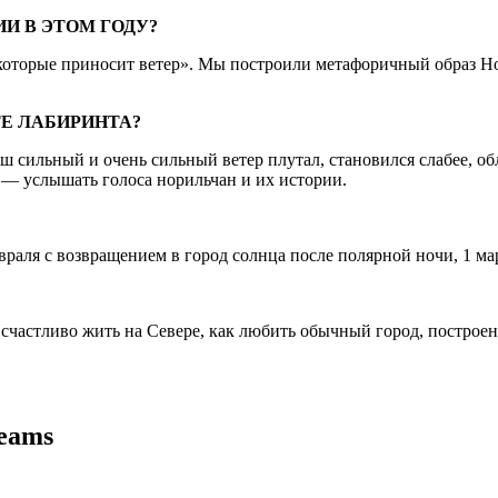
И В ЭТОМ ГОДУ?
которые приносит ветер». Мы построили метафоричный образ Но
Е ЛАБИРИНТА?
ш сильный и очень сильный ветер плутал, становился слабее, о
е — услышать голоса норильчан и их истории.
враля с возвращением в город солнца после полярной ночи, 1 март
 счастливо жить на Севере, как любить обычный город, построе
eams