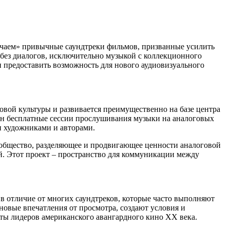
лючаем» привычные саундтреки фильмов, призванные усилить
 без диалогов, исключительно музыкой с коллекционного
и предоставить возможность для нового аудиовизуального
говой культуры и развивается преимущественно на базе центра
ожан бесплатные сессии прослушивания музыки на аналоговых
и художниками и авторами.
общество, разделяющее и продвигающее ценности аналоговой
й. Этот проект – пространство для коммуникации между
 в отличие от многих саундтреков, которые часто выполняют
овые впечатления от просмотра, создают условия и
ты лидеров американского авангардного кино XX века.