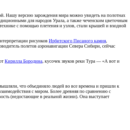
кой. Нашу версию зарождения мира можно увидеть на полотнах
адиционными для народов Урала, а также чеченским цветочным
технике с помощью плетения и узлов, стали крышей и входной
 интерпретации рисунков
Ирбитского Писаного камня
,
водитель полетов аэронавигации Севера Сибири, сейчас
 от
Кирилла Бородина
, кусочек звуков реки Тура — «А вот и
мышляли, что объединяло людей во все времена и пришли к
 взаимодействия с миром. Более древняя по сравнению с
вость (недостающие в реальной жизни). Она выступает