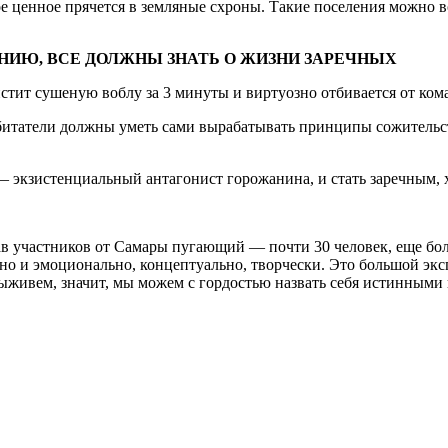
ое ценное прячется в земляные схроны. Такие поселения можно 
НИЮ, ВСЕ ДОЛЖНЫ ЗНАТЬ О ЖИЗНИ ЗАРЕЧНЫХ
стит сушеную воблу за 3 минуты и виртуозно отбивается от ком
битатели должны уметь сами вырабатывать принципы сожительст
 экзистенциальный антагонист горожанина, и стать заречным, х
тав участников от Самары пугающий — почти 30 человек, еще бол
, но и эмоционально, концептуально, творчески. Это большой эк
ыживем, значит, мы можем с гордостью назвать себя истинными