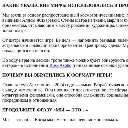
КАКИЕ УРАЛЬСКИЕ МИФЫ ИСПОЛЬЗОВАЛИСЬ В ПР
Мы взяли за основу распространенный космогонический миф, п
вышивки Алисы Жихаревой. Стены шатра из ткани, марли и би
орнаментом, отсылающим к месту рождения художницы. Объе
зоной шатра.
От шатра начинается игра. Ее цель — наполнить разными явл
астральные и символические орнаменты. Гравировку сделал М
находящийся на пенсии.
По ходу игры на лесной тропе также можно будет обнаружить о
ветерок» в исполнении
Rose Aspho
и инвазивные осколки урал
ПОЧЕМУ ВЫ ОБРАТИЛИСЬ К ФОРМАТУ ИГРЫ?
Главная тема Архстония в 2024 году — «мы». Разрабатывая ко
выводу, что это игра. Она проникает практически во все сфер
культурными феноменами, она способна сглаживать социальные
посредником в отношениях
ПРОДОЛЖИТЕ ФРАЗУ «МЫ — ЭТО…»
Мы — это сила. Когда мы вместе, нас невозможно сломать.