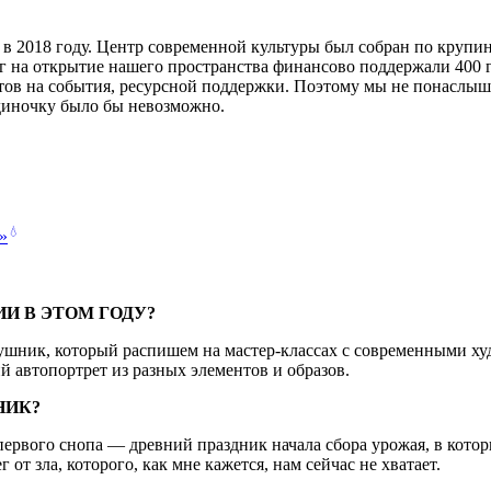
в 2018 году. Центр современной культуры был собран по крупи
 на открытие нашего пространства финансово поддержали 400 г
ов на события, ресурсной поддержки. Поэтому мы не понаслышк
одиночку было бы невозможно.
💧
»
И В ЭТОМ ГОДУ?
ник, который распишем на мастер-классах с современными худо
й автопортрет из разных элементов и образов.
НИК?
 первого снопа — древний праздник начала сбора урожая, в кото
от зла, которого, как мне кажется, нам сейчас не хватает.