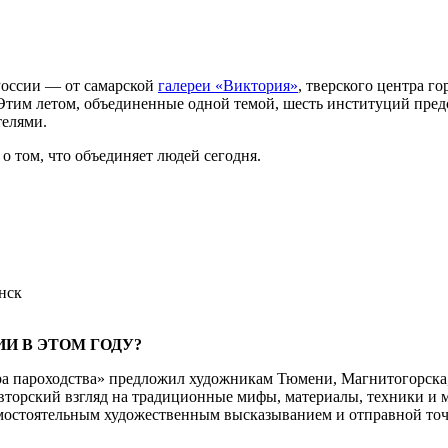
России — от самарской
галереи «Виктория»
, тверского центра г
 Этим летом, объединенные одной темой, шесть институций предс
телями.
о том, что объединяет людей сегодня.
нск
И В ЭТОМ ГОДУ?
ра пароходства» предложил художникам Тюмени, Магнитогорска,
 авторский взгляд на традиционные мифы, материалы, техники и 
амостоятельным художественным высказыванием и отправной точ