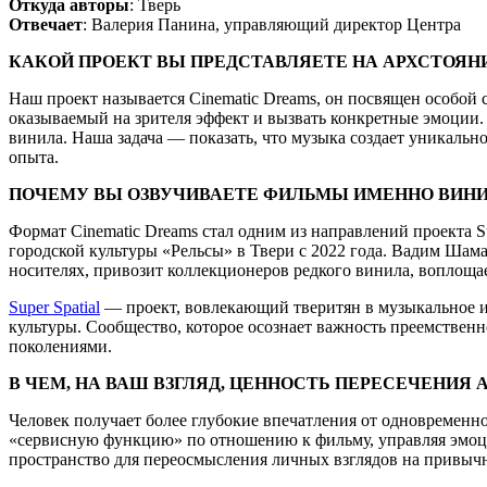
Откуда авторы
: Тверь
Отвечает
: Валерия Панина, управляющий директор Центра
КАКОЙ ПРОЕКТ ВЫ ПРЕДСТАВЛЯЕТЕ НА АРХСТОЯНИ
Наш проект называется Cinematic Dreams, он посвящен особо
оказываемый на зрителя эффект и вызвать конкретные эмоции.
винила. Наша задача — показать, что музыка создает уникальн
опыта.
ПОЧЕМУ ВЫ ОЗВУЧИВАЕТЕ ФИЛЬМЫ ИМЕННО ВИН
Формат Cinematic Dreams стал одним из направлений проекта S
городской культуры «Рельсы» в Твери с 2022 года. Вадим Шамае
носителях, привозит коллекционеров редкого винила, воплощ
Super Spatial
— проект, вовлекающий тверитян в музыкальное и
культуры. Сообщество, которое осознает важность преемствен
поколениями.
В ЧЕМ, НА ВАШ ВЗГЛЯД, ЦЕННОСТЬ ПЕРЕСЕЧЕНИЯ
Человек получает более глубокие впечатления от одновременн
«сервисную функцию» по отношению к фильму, управляя эмоци
пространство для переосмысления личных взглядов на привычн