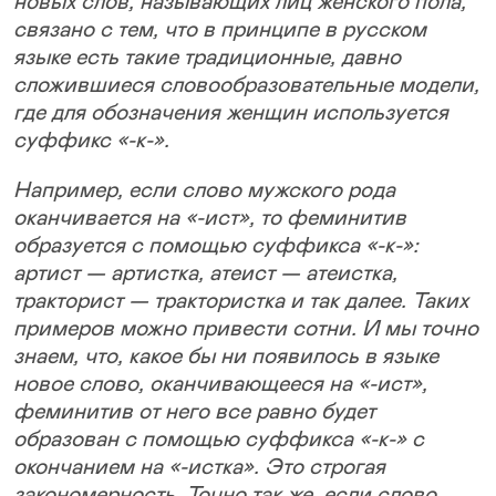
новых слов, называющих лиц женского пола,
связано с тем, что в принципе в русском
языке есть такие традиционные, давно
сложившиеся словообразовательные модели,
где для обозначения женщин используется
суффикс «-к-».
Например, если слово мужского рода
оканчивается на «-ист», то феминитив
образуется с помощью суффикса «-к-»:
артист — артистка, атеист — атеистка,
тракторист — трактористка и так далее. Таких
примеров можно привести сотни. И мы точно
знаем, что, какое бы ни появилось в языке
новое слово, оканчивающееся на «-ист»,
феминитив от него все равно будет
образован с помощью суффикса «-к-» с
окончанием на «-истка». Это строгая
закономерность. Точно так же, если слово