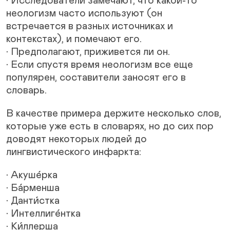
• Исследователи замечают, что какой-то
неологизм часто используют (он
встречается в разных источниках и
контекстах), и помечают его.
• Предполагают, приживется ли он.
• Если спустя время неологизм все еще
популярен, составители заносят его в
словарь.
В качестве примера держите несколько слов,
которые уже есть в словарях, но до сих пор
доводят некоторых людей до
лингвистического инфаркта:
• Акуше́рка
• Ба́рменша
• Данти́стка
• Интеллиге́нтка
• Ки́ллерша