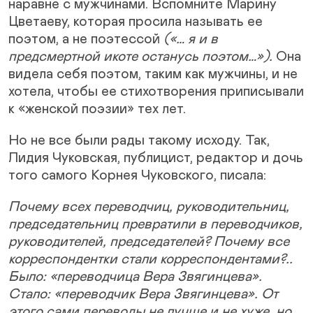
наравне с мужчинами. Вспомните Марину
Цветаеву, которая просила называть ее
поэтом, а не поэтессой
(«… я и в
предсмертной икоте останусь поэтом…»).
Она
видела себя поэтом, таким как мужчины, и не
хотела, чтобы ее стихотворения приписывали
к «женской поэзии» тех лет.
Но не все были рады такому исходу. Так,
Лидия Чуковская, публицист, редактор и дочь
того самого Корнея Чуковского, писала:
Почему всех переводчиц, руководительниц,
председательниц превратили в переводчиков,
руководителей, председателей? Почему все
корреспондентки стали корреспондентами?..
Было: «переводчица Вера Звягинцева».
Стало: «переводчик Вера Звягинцева». От
этого сами переводы не лучше и не хуже, но