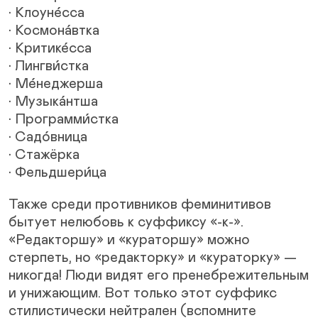
• Клоуне́сса
• Космона́втка
• Критике́сса
• Лингви́стка
• Ме́неджерша
• Музыка́нтша
• Программи́стка
• Садо́вница
• Стажёрка
• Фельдшери́ца
Также среди противников феминитивов
бытует нелюбовь к суффиксу «-к-».
«Редакторшу» и «кураторшу» можно
стерпеть, но «редакторку» и «кураторку» —
никогда! Люди видят его пренебрежительным
и унижающим. Вот только этот суффикс
стилистически нейтрален (вспомните