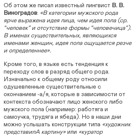
Об этом же писал известный лингвист
В. В.
Виноградов
:
«В категории мужского рода
ярче выражена идея лица, чем идея пола (ср.
“человек” и отсутствие формы “человечица”).
В именах существительных, являющихся
именами женщин, идея пола ощущается резче
и определеннее».
Кроме того, в языке есть тенденция к
переходу слов в разряд общего рода.
Изначально к общему роду относили
одушевленные существительные с
окончанием -а/я, которые в зависимости от
контекста обозначают лицо женского либо
мужского пола (например: работяга и
самоучка, трудяга и ябеда). Но в наши дни
можно услышать конструкции типа
«художник
представилА картину»
или
«куратор