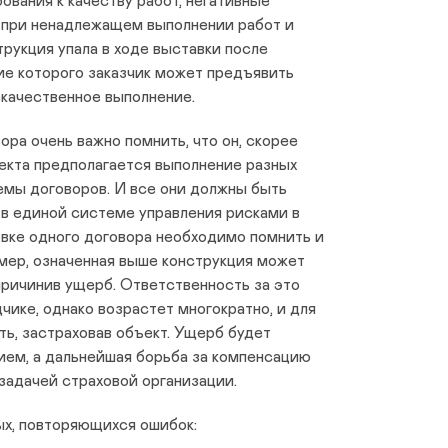
ования к качеству работ, негативные
 при ненадлежащем выполнении работ и
трукция упала в ходе выставки после
ние которого заказчик может предъявить
екачественное выполнение.
ора очень важно помнить, что он, скорее
роекта предполагается выполнение разных
емы договоров. И все они должны быть
в единой системе управления рисками в
товке одного договора необходимо помнить и
мер, означенная выше конструкция может
 причинив ущерб. Ответственность за это
чике, однако возрастет многократно, и для
ть, застраховав объект. Ущерб будет
ем, а дальнейшая борьба за компенсацию
задачей страховой организации.
х, повторяющихся ошибок: