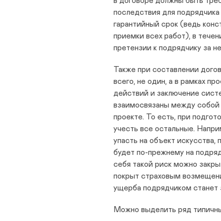
в договоре должны быть треб
последствия для подрядчика
гарантийный срок (ведь конс
приемки всех работ), в тече
претензии к подрядчику за н
Также при составлении догов
всего, не один, а в рамках п
действий и заключение сист
взаимосвязаны между собой 
проекте. То есть, при подго
учесть все остальные. Напри
упасть на объект искусства,
будет по-прежнему на подряд
себя такой риск можно закры
покрыт страховым возмещени
ущерба подрядчиком станет 
Можно выделить ряд типичны