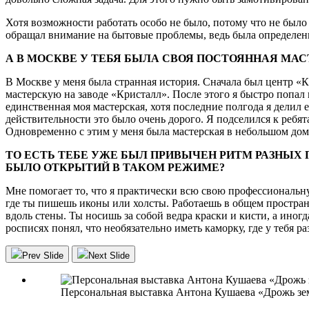
Хотя возможности работать особо не было, потому что не было м
обращал внимание на бытовые проблемы, ведь была определенн
А В МОСКВЕ У ТЕБЯ БЫЛА СВОЯ ПОСТОЯННАЯ МА
В Москве у меня была странная история. Сначала был центр «К
мастерскую на заводе «Кристалл». После этого я быстро попал
единственная моя мастерская, хотя последние полгода я делил 
действительности это было очень дорого. Я подселился к ребят
Одновременно с этим у меня была мастерская в небольшом доме
ТО ЕСТЬ ТЕБЕ УЖЕ БЫЛ ПРИВЫЧЕН РИТМ РАЗНЫХ
БЫЛО ОТКРЫТИЙ В ТАКОМ РЕЖИМЕ?
Мне помогает то, что я практически всю свою профессиональну
где ты пишешь иконы или холсты. Работаешь в общем пространс
вдоль стены. Ты носишь за собой ведра краски и кисти, а иног
росписях понял, что необязательно иметь каморку, где у тебя р
Prev Slide
Next Slide
Персональная выставка Антона Кушаева «Дрожь зе