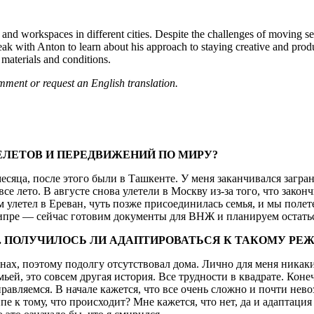
 and workspaces in different cities. Despite the challenges of moving se
eak with Anton to learn about his approach to staying creative and produ
materials and conditions.
mment or request an English translation.
ЕЛЕТОВ И ПЕРЕДВИЖЕНИЙ ПО МИРУ?
есяца, после этого были в Ташкенте. У меня заканчивался загр
е лето. В августе снова улетели в Москву из-за того, что закон
м улетел в Ереван, чуть позже присоединилась семья, и мы поле
Кипре — сейчас готовим документы для ВНЖ и планируем остатьс
. ПОЛУЧИЛОСЬ ЛИ АДАПТИРОВАТЬСЯ К ТАКОМУ РЕ
нах, поэтому подолгу отсутствовал дома. Лично для меня никак
мьей, это совсем другая история. Все трудности в квадрате. Ко
равляемся. В начале кажется, что все очень сложно и почти нев
пе к тому, что происходит? Мне кажется, что нет, да и адапта