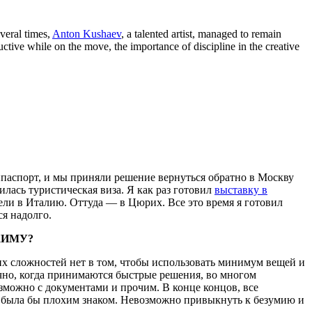
veral times,
Anton Kushaev
, a talented artist, managed to remain
ctive while on the move, the importance of discipline in the creative
анпаспорт, и мы приняли решение вернуться обратно в Москву
чилась туристическая виза. Я как раз готовил
выставку в
тели в Италию. Оттуда — в Цюрих. Все это время я готовил
я надолго.
ЖИМУ?
их сложностей нет в том, чтобы использовать минимум вещей и
нечно, когда принимаются быстрые решения, во многом
озможно с документами и прочим. В конце концов, все
ция была бы плохим знаком. Невозможно привыкнуть к безумию и