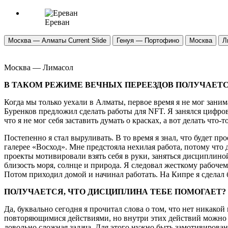
Ереван
Москва — Алматы
Current Slide
Генуя — Портофино
Москва
Л
Москва — Лимасол
В ТАКОМ РЕЖИМЕ ВЕЧНЫХ ПЕРЕЕЗДОВ ПОЛУЧАЕТ
Когда мы только уехали в Алматы, первое время я не мог заним
Буренков предложил сделать работы для NFT. Я занялся цифров
что я не мог себя заставить думать о красках, а вот делать чт
Постепенно я стал выруливать. В то время я знал, что будет 
галерее «Восход». Мне предстояла нехилая работа, потому что
проекты мотивировали взять себя в руки, заняться дисциплиной
близость моря, солнце и природа. Я следовал жесткому рабочему
Потом приходил домой и начинал работать. На Кипре я сделал
ПОЛУЧАЕТСЯ, ЧТО ДИСЦИПЛИНА ТЕБЕ ПОМОГАЕТ?
Да, буквально сегодня я прочитал слова о том, что нет никако
повторяющимися действиями, но внутри этих действий можно дел
довольно сложная задача. Для этого нужно быть замотивирова