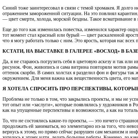
Синий тоже заинтересовал в связи с темой хромакея. Я долго н
отражением замороженной ситуации. На это повлиял карантин, 
— цвет смерти, холода, морской бездны. Такое всматривание 
Еще до того как изменилась повестка, изменился характер ощу
тот момент стал красный или бурый — цвет раскаленной ярости
что я могу работать только с ним. Это ярость, которая нас всех
КСТАТИ, НА ВЫСТАВКЕ В ГАЛЕРЕЕ «ВОСХОД» В БА
Да, я не стараюсь погрузить себя в цветовую аскезу и так или 
рисунок. Фон, живопись и сама витрина повторяли мотив рамы 
оттенок скорби. В самих холстах я разделил фон и фигуры так
окружением. Для меня важна как вещественность цвета, его мат
Я ХОТЕЛА СПРОСИТЬ ПРО ПЕРСПЕКТИВЫ, КОТОРЫ
Проблема не только в том, что закрылись проекты, и мы не усп
тот опыт или «заслуги», которые появлялись у художников в Р
как на упущенные перспективы и возможности, а как на тоталь
То, что не состоялись какие-то проекты, — это ничего страшно
продолжать ей заниматься, но элементарно из-за того, что нево
вернусь к этому, но прямо сейчас разрушен сам механизм и ин
хотелось к этому идти, делать большие работы. Конечно, до ка