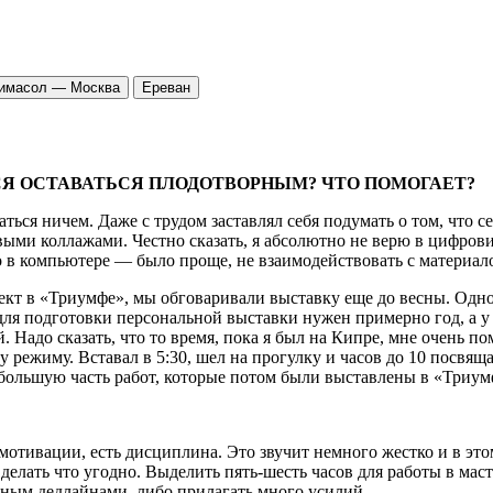
имасол — Москва
Ереван
СЯ ОСТАВАТЬСЯ ПЛОДОТВОРНЫМ? ЧТО ПОМОГАЕТ?
аться ничем. Даже с трудом заставлял себя подумать о том, что 
ыми коллажами. Честно сказать, я абсолютно не верю в цифрови
о-то в компьютере — было проще, не взаимодействовать с материа
проект в «Триумфе», мы обговаривали выставку еще до весны. Од
 для подготовки персональной выставки нужен примерно год, а 
. Надо сказать, что то время, пока я был на Кипре, мне очень 
 режиму. Вставал в 5:30, шел на прогулку и часов до 10 посвяща
 большую часть работ, которые потом были выставлены в «Триум
й мотивации, есть дисциплина. Это звучит немного жестко и в эт
ать что угодно. Выделить пять-шесть часов для работы в мастер
нным дедлайнами, либо прилагать много усилий.