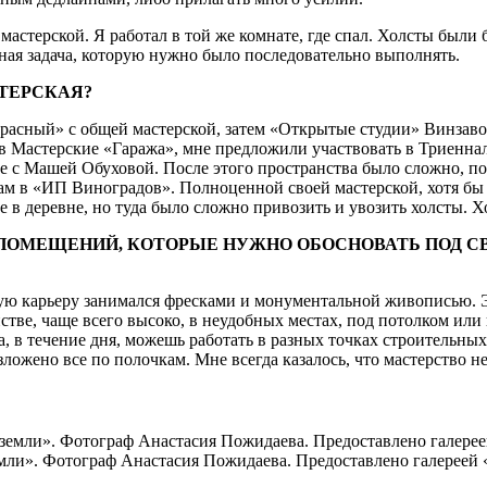
астерской. Я работал в той же комнате, где спал. Холсты были б
ая задача, которую нужно было последовательно выполнять.
СТЕРСКАЯ?
расный» с общей мастерской, затем «Открытые студии» Винзавод
 в Мастерские «Гаража», мне предложили участвовать в Триеннал
ее с Машей Обуховой. После этого пространства было сложно, по
ам в «ИП Виноградов». Полноценной своей мастерской, хотя бы м
 в деревне, но туда было сложно привозить и увозить холсты. Х
 ПОМЕЩЕНИЙ, КОТОРЫЕ НУЖНО ОБОСНОВАТЬ ПОД С
ю карьеру занимался фресками и монументальной живописью. Это
тве, чаще всего высоко, в неудобных местах, под потолком или 
да, в течение дня, можешь работать в разных точках строительны
азложено все по полочкам. Мне всегда казалось, что мастерство н
мли». Фотограф Анастасия Пожидаева. Предоставлено галереей