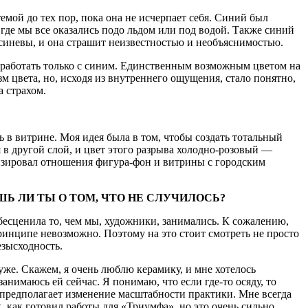
темой до тех пор, пока она не исчерпает себя. Синий был
 где мы все оказались подо льдом или под водой. Также синий
 синевы, и она страшит неизвестностью и необъяснимостью.
ь работать только с синим. Единственным возможным цветом на
м цвета, но, исходя из внутреннего ощущения, стало понятно,
а страхом.
сь в витрине. Моя идея была в том, чтобы создать тотальный
 в другой слой, и цвет этого разрыва холодно-розовый —
атизировал отношения фигура-фон и витрины с городским
Ь ЛИ ТЫ О ТОМ, ЧТО НЕ СЛУЧИЛОСЬ?
обесценила то, чем мы, художники, занимались. К сожалению,
принципе невозможно. Поэтому на это стоит смотреть не просто
езысходность.
хуже. Скажем, я очень люблю керамику, и мне хотелось
занимаюсь ей сейчас. Я понимаю, что если где-то осяду, то
а предполагает изменение масштабности практики. Мне всегда
х, как готовил работы для «Триумфа», но это очень сильно