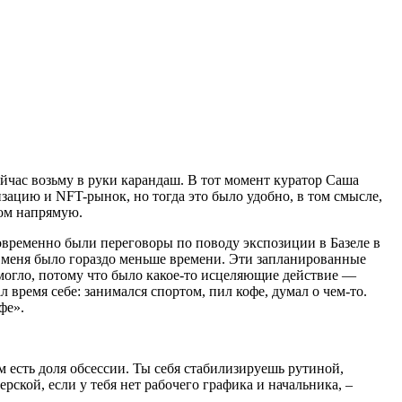
сейчас возьму в руки карандаш. В тот момент куратор Саша
зацию и NFT-рынок, но тогда это было удобно, в том смысле,
лом напрямую.
новременно были переговоры по поводу экспозиции в Базеле в
у меня было гораздо меньше времени. Эти запланированные
помогло, потому что было какое-то исцеляющие действие —
л время себе: занимался спортом, пил кофе, думал о чем-то.
фе».
ом есть доля обсессии. Ты себя стабилизируешь рутиной,
ской, если у тебя нет рабочего графика и начальника, –