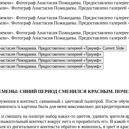
мли». Фотограф Анастасия Пожидаева. Предоставлено галереей
мли». Фотограф Анастасия Пожидаева. Предоставлено галереей
мли». Фотограф Анастасия Пожидаева. Предоставлено галереей
настасия Пожидаева. Предоставлено галереей «Триумф»
Current Slide
настасия Пожидаева. Предоставлено галереей «Триумф»
настасия Пожидаева. Предоставлено галереей «Триумф»
настасия Пожидаева. Предоставлено галереей «Триумф»
ЕМЕНЫ: СИНИЙ ПЕРИОД СМЕНИЛСЯ КРАСНЫМ. ПОЧЕ
ужения в контекст, связанный с цветовой палитрой. После обуче
живопись и картина была для меня максимально дискредитиров
 и смешать на палитре набор каких-то цветов, удивить зрителя 
 уважительный контекст вокруг него и проработать его. В какой
ея из дигитального контекста обратно в живопись, в цвет и крас