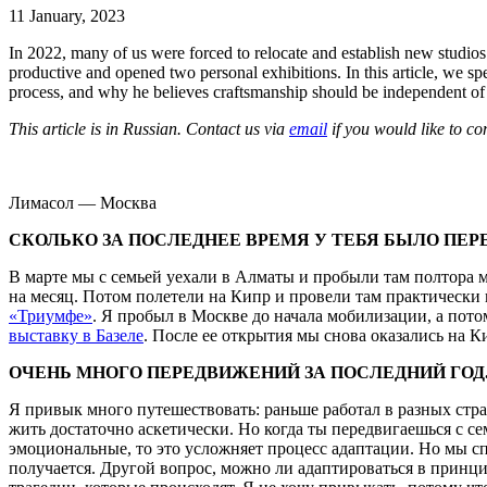
11 January, 2023
In 2022, many of us were forced to relocate and establish new studios
productive and opened two personal exhibitions. In this article, we sp
process, and why he believes craftsmanship should be independent of 
This article is in Russian. Contact us via
email
if you would like to co
Лимасол — Москва
СКОЛЬКО ЗА ПОСЛЕДНЕЕ ВРЕМЯ У ТЕБЯ БЫЛО ПЕР
В марте мы с семьей уехали в Алматы и пробыли там полтора м
на месяц. Потом полетели на Кипр и провели там практически вс
«Триумфе»
. Я пробыл в Москве до начала мобилизации, а пото
выставку в Базеле
. После ее открытия мы снова оказались на 
ОЧЕНЬ МНОГО ПЕРЕДВИЖЕНИЙ ЗА ПОСЛЕДНИЙ ГОД
Я привык много путешествовать: раньше работал в разных стра
жить достаточно аскетически. Но когда ты передвигаешься с се
эмоциональные, то это усложняет процесс адаптации. Но мы сп
получается. Другой вопрос, можно ли адаптироваться в принци