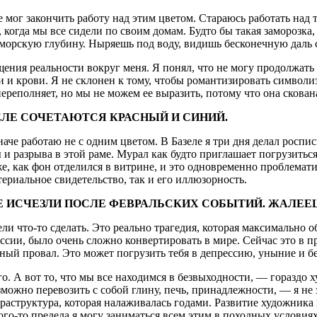
е мог закончить работу над этим цветом. Стараюсь работать над 
когда мы все сидели по своим домам. Будто бы такая заморозка,
в морскую глубину. Ныряешь под воду, видишь бесконечную даль
щения реальности вокруг меня. Я понял, что не могу продолжат
 и крови. Я не склонен к тому, чтобы романтизировать символиз
 переполняет, но мы не можем ее выразить, потому что она скован
ЗЕЛЕ СОЧЕТАЮТСЯ КРАСНЫЙ И СИНИЙ.
иначе работаю не с одним цветом. В Базеле я три дня делал роспи
и разрыва в этой раме. Мурал как будто приглашает погрузиться
 же, как фон отделился в витрине, и это одновременно проблем
ериальное свидетельство, так и его иллюзорность.
Е ИСЧЕЗЛИ ПОСЛЕ ФЕВРАЛЬСКИХ СОБЫТИЙ. ЖАЛЕЕШ
ели что-то сделать. Это реально трагедия, которая максимально 
оссии, было очень сложно конвертировать в мире. Сейчас это в 
ный провал. Это может погрузить тебя в депрессию, уныние и б
го. А вот то, что мы все находимся в безвыходности, — гораздо 
зможно перевозить с собой глину, печь, принадлежности, — я не 
фраструктура, которая налаживалась годами. Развитие художник
кого-то предела я могу заниматься всем этим в походных условия