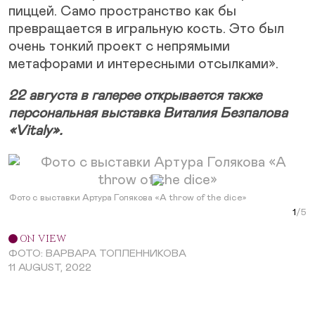
пиццей. Само пространство как бы
превращается в игральную кость. Это был
очень тонкий проект с непрямыми
метафорами и интересными отсылками».
22 августа в галерее открывается также
персональная выставка Виталия Безпалова
«Vitaly».
Next Slide
Фото с выставки Артура Голякова «A throw of the dice»
Фото
Фото
Фото
Фото
Curr
Фот
ON VIEW
ФОТО: ВАРВАРА ТОПЛЕННИКОВА
11 AUGUST, 2022