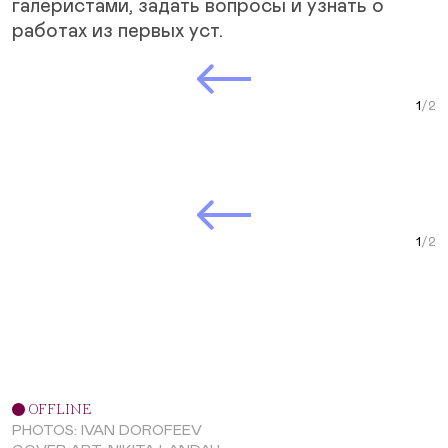
галеристами, задать вопросы и узнать о
работах из первых уст.
Next Slide
Curr
Next Slide
Curr
OFFLINE
PHOTOS: IVAN DOROFEEV