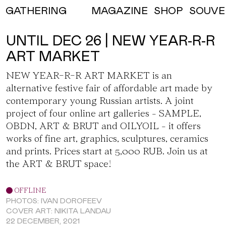
MAGAZINE
SHOP
SOUVE
GATHERING
UNTIL DEC 26 | NEW YEAR-R-R
ART MARKET
NEW YEAR-R-R ART MARKET is an
alternative festive fair of affordable art made by
contemporary young Russian artists. A joint
project of four online art galleries - SAMPLE,
OBDN, ART & BRUT and OILYOIL - it offers
works of fine art, graphics, sculptures, ceramics
and prints. Prices start at 5,000 RUB. Join us at
the ART & BRUT space!
OFFLINE
PHOTOS: IVAN DOROFEEV
COVER ART: NIKITA LANDAU
22 DECEMBER, 2021