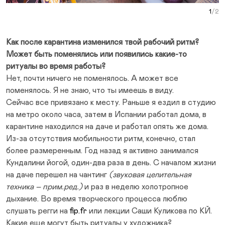
Curr
- А
Как после карантина изменился твой рабочий ритм?
Может быть поменялись или появились какие-то
ритуалы во время работы?
Нет, почти ничего не поменялось. А может все
поменялось. Я не знаю, что ты имеешь в виду.
Сейчас все привязано к месту. Раньше я ездил в студию
на метро около часа, затем в Испании работал дома, в
карантине находился на даче и работал опять же дома.
Из-за отсутствия мобильности ритм, конечно, стал
более размеренным. Год назад я активно занимался
Кундалини йогой, один-два раза в день. С началом жизни
на даче перешел на чантинг
(звуковая целительная
техника – прим.ред.)
и раз в неделю холотропное
дыхание. Во время творческого процесса люблю
слушать регги на
fip.fr
или лекции Саши Куликова по КЙ.
Какие еще могут быть ритуалы у художника?