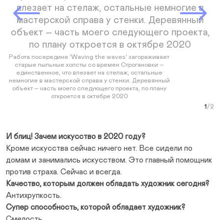
Prev Slide
Next Slide
Работа посередине ‘Waving the waves’ загораживает
старые пыльные холсты со времен Строгановки –
единственное, что влезает на стелаж, остальные
немногие в мастерской справа у стенки. Деревянный
объект – часть моего следующего проекта, по плану
откроется в октябре 2020
Рабо
Curr
В б
И блиц! Зачем искусство в 2020 году?
Кроме искусства сейчас ничего нет. Все сидели по
домам и занимались искусством. Это главный помощник
против страха. Сейчас и всегда.
Качество, которым должен обладать художник сегодня?
Антихрупкость.
Супер способность, которой обладает художник?
Смелость.