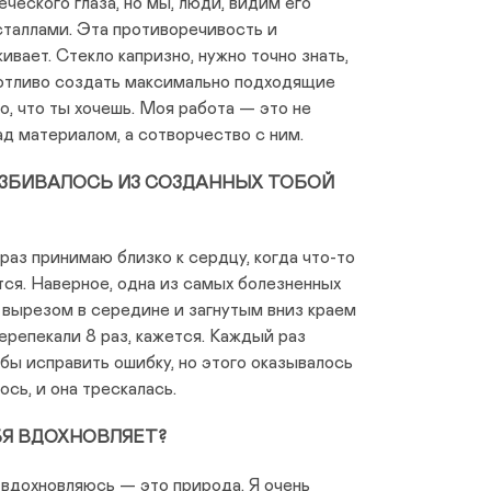
ческого глаза, но мы, люди, видим его
сталлами. Эта противоречивость и
вает. Стекло капризно, нужно точно знать,
потливо создать максимально подходящие
о, что ты хочешь. Моя работа — это не
ад материалом, а сотворчество с ним.
ЗБИВАЛОСЬ ИЗ СОЗДАННЫХ ТОБОЙ
 раз принимаю близко к сердцу, когда что-то
тся. Наверное, одна из самых болезненных
 вырезом в середине и загнутым вниз краем
ерепекали 8 раз, кажется. Каждый раз
бы исправить ошибку, но этого оказывалось
ось, и она трескалась.
БЯ ВДОХНОВЛЯЕТ?
 вдохновляюсь — это природа. Я очень