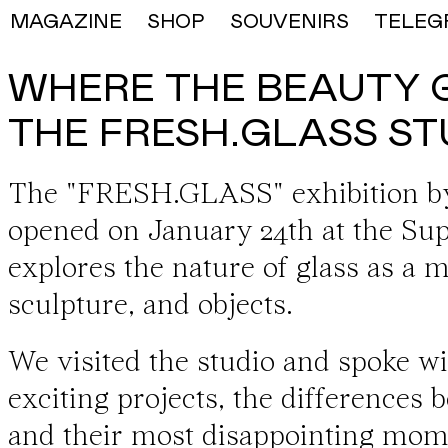
MAGAZINE
SHOP
SOUVENIRS
TELEG
WHERE THE BEAUTY G
THE FRESH.GLASS ST
The "FRESH.GLASS"
exhibition b
opened on January 24th at the
Sup
explores the nature of glass as a m
sculpture, and objects.
We visited the studio and spoke w
exciting projects, the differences 
and their most disappointing mom