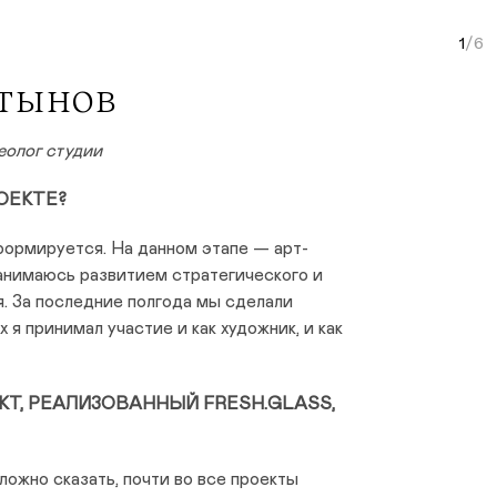
Curr
тынов
еолог студии
ОЕКТЕ?
ормируется. На данном этапе — арт-
занимаюсь развитием стратегического и
. За последние полгода мы сделали
х я принимал участие и как художник, и как
Т, РЕАЛИЗОВАННЫЙ FRESH.GLASS,
ожно сказать, почти во все проекты