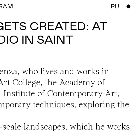
RAM
RU
ETS CREATED: AT
IO IN SAINT
Penza, who lives and works in
 Art College, the Academy of
 Institute of Contemporary Art,
mporary techniques, exploring the
-scale landscapes, which he works