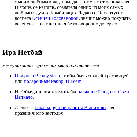
с моим любимым ладаном, да к тому же от основателя
Histoires de Parfums, создателя одних из моих самых
любимых духов. Комбинация Ладана с Османтусом
воспета
Ксенией Головановой
, значит можно покупать
вслепую — ее мнению я безоговорочно доверяю.
Ира Нетбай
коммуникация с художниками и покупателями
Подушка Beauty sleep
, чтобы быть спящей красавицей
или
подарочный набор из Foam
.
Из Объединения хотелось бы
нарядное блюдо от Светы
Цепкало
.
А еще —
бокалы ручной работы Выпимши
для
праздничного застолья