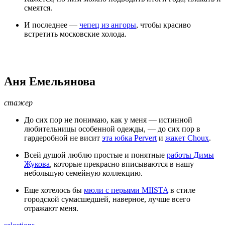
смеятся.
И последнее —
чепец из ангоры
, чтобы красиво
встретить московские холода.
Аня Емельянова
стажер
До сих пор не понимаю, как у меня — истинной
любительницы особенной одежды, — до сих пор в
гардеробной не висит
эта юбка Pervert
и
жакет Choux
.
Всей душой люблю простые и понятные
работы Димы
Жукова
, которые прекрасно вписываются в нашу
небольшую семейную коллекцию.
Еще хотелось бы
мюли с перьями MIISTA
в стиле
городской сумасшедшей, наверное, лучше всего
отражают меня.