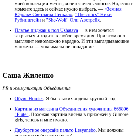
моей коллекции мечты, хочется очень многое. Но, если в
моменте здесь и сейчас нужно выбрать, —
«Земная
Юдоль» Светланы Цепкало
,
"The critics" Ники
Рубинштейн
и
"She-Wolf" Оли Австрейх
.
Платье-пиджак в пол Ushatava
— в нем хочется
закрыться и ходить в любое время дня. При этом оно
выглядит невозможно нарядно. И эти выглядывающие
манжеты — максимальное попадание.
Саша Жиленко
PR и коммуникации Объединения
Обувь Homies
. Я бы в таких ходила круглый год.
Картина из магазина Объединения художницы 665806
"Flute"
. Похожая картина висела в прихожей у Gilmore
girls, теперь и мне нужно.
Двубортное оверсайз пальто Lesyanebo
. Мы должны
встретиться (я и это пальто).