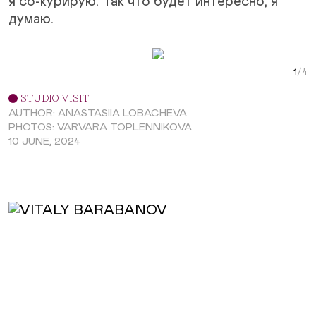
я со-курирую. Так что будет интересно, я
думаю.
Next Slide
Curr
STUDIO VISIT
AUTHOR: ANASTASIIA LOBACHEVA
PHOTOS: VARVARA TOPLENNIKOVA
10 JUNE, 2024